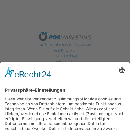
Ein Unternehmen der Froot Group
easyINTER.NET
pos-marketing.at
froot-media.de
POS Marketing GmbH
Hoferweg 269a | A-5440 Golling | T. +43 6244 5757
office@pos-marketing.at