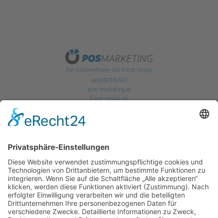
Ein Unternehmen der Froot Group
easyINTER.NET
pos-marketing.at
froot-media.de
POS Marketing GmbH
Hoferweg 269a | A-5440 Golling | T. +43 6244 5757
office@pos-marketing.at
Impressum
|
Datenschutz