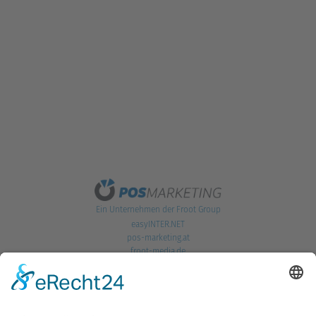
Ein Unternehmen der Froot Group
easyINTER.NET
pos-marketing.at
froot-media.de